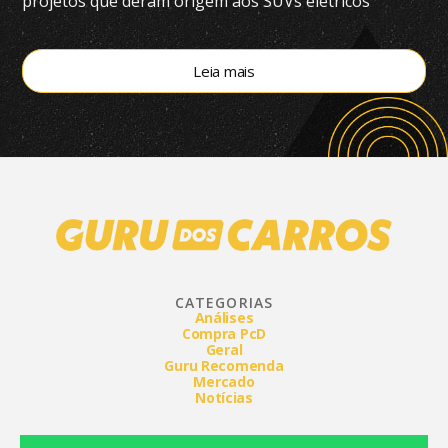
projetos que deram origem aos SUVs elétricos
vendidos atualmente no Brasil
Leia mais
CATEGORIAS
Análises
Compra PcD
Geral
Guru Recomenda
Mercado
Notícias