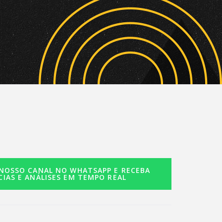
 NOSSO CANAL NO WHATSAPP E RECEBA
CIAS E ANÁLISES EM TEMPO REAL