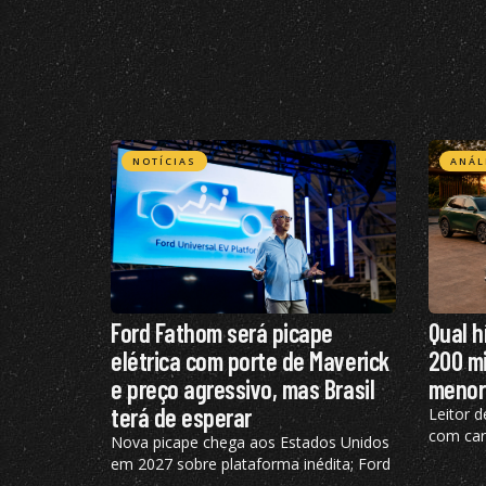
NOTÍCIAS
ANÁL
Ford Fathom será picape
Qual h
elétrica com porte de Maverick
200 mi
e preço agressivo, mas Brasil
menor
terá de esperar
Leitor d
com cara
Nova picape chega aos Estados Unidos
finance
em 2027 sobre plataforma inédita; Ford
análise
diz ao que modelo não está nos planos