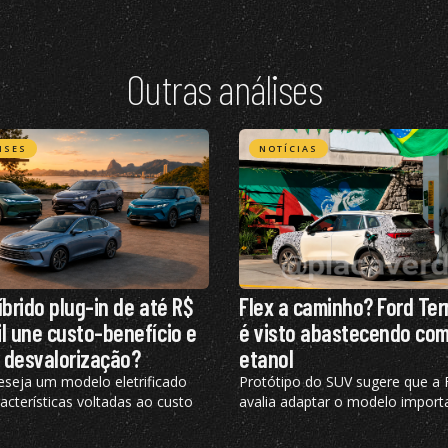
Outras análises
ISES
NOTÍCIAS
íbrido plug-in de até R$
Flex a caminho? Ford Terr
l une custo-benefício e
é visto abastecendo co
 desvalorização?
etanol
eseja um modelo eletrificado
Protótipo do SUV sugere que a 
cterísticas voltadas ao custo
avalia adaptar o modelo import
iro do produto e pediu nossa
China às particularidades do m
 completa
brasileiro