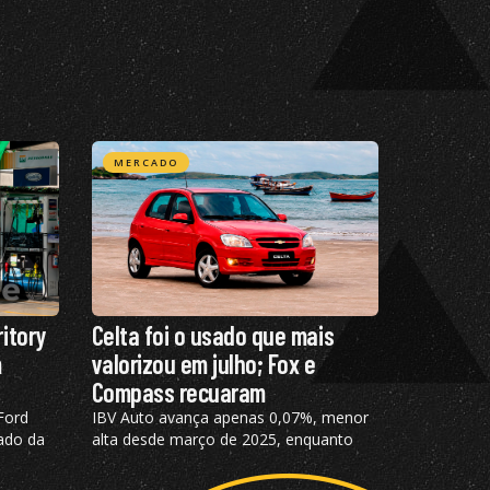
MERCADO
itory
Celta foi o usado que mais
m
valorizou em julho; Fox e
Compass recuaram
Ford
IBV Auto avança apenas 0,07%, menor
ado da
alta desde março de 2025, enquanto
ercado
elétricos com ano-modelo 2023
desvalorizam 46,15%