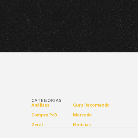
para o Brasil no momento
CATEGORIAS
Análises
Guru Recomenda
Compra PcD
Mercado
Geral
Notícias