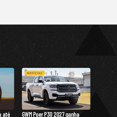
NOTÍCIAS
a até
GWM Poer P30 2027 ganha