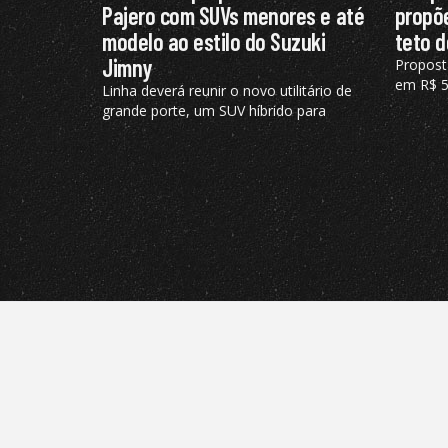
Pajero com SUVs menores e até
propõe
modelo ao estilo do Suzuki
teto d
Jimny
Propost
em R$ 50
Linha deverá reunir o novo utilitário de
veículos
grande porte, um SUV híbrido para
fixado 
rivalizar e modelo pequeno semelhante
ao Suzuki Jimny