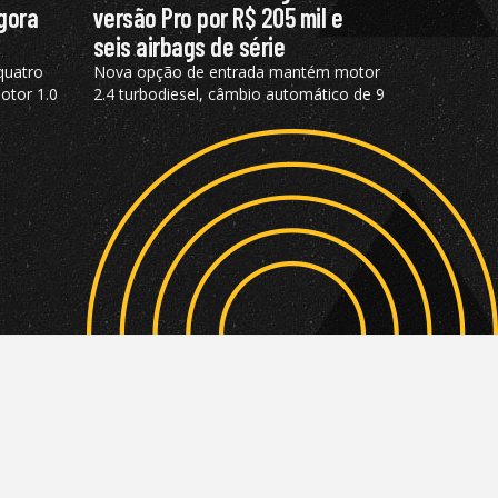
agora
versão Pro por R$ 205 mil e
seis airbags de série
quatro
Nova opção de entrada mantém motor
otor 1.0
2.4 turbodiesel, câmbio automático de 9
pla
marchas, além de tração 4×4