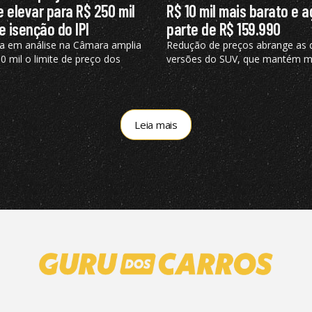
 elevar para R$ 250 mil
R$ 10 mil mais barato e 
e isenção do IPI
parte de R$ 159.990
a em análise na Câmara amplia
Redução de preços abrange as 
 mil o limite de preço dos
versões do SUV, que mantém m
 elegíveis ao benefício, hoje
turbo de 125 cv e câmbio de du
em R$ 200 mil
embreagem
Leia mais