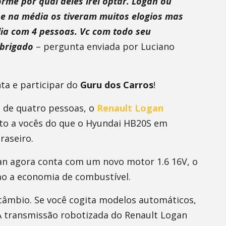
rme por qual deles irei optar. Logan ou
 e na média os tiveram muitos elogios mas
ia com 4 pessoas. Vc com todo seu
Obrigado
– pergunta enviada por Luciano
ta e participar do
Guru dos Carros
!
 de quatro pessoas, o
Renault Logan
rto a vocês do que o Hyundai HB20S em
raseiro.
gan agora conta com um novo motor 1.6 16V, o
 a economia de combustível.
 câmbio. Se você cogita modelos automáticos,
A transmissão robotizada do Renault Logan