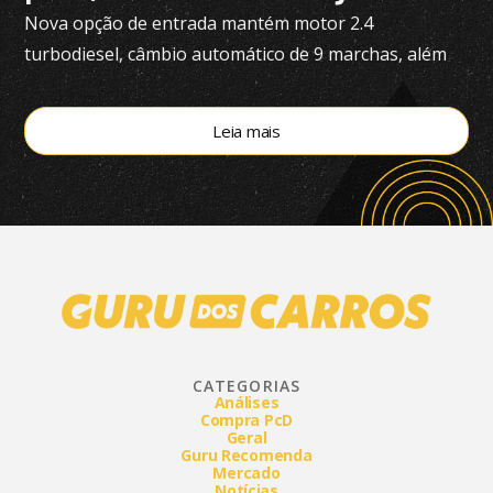
Nova opção de entrada mantém motor 2.4
turbodiesel, câmbio automático de 9 marchas, além
de tração 4×4
Leia mais
CATEGORIAS
Análises
Compra PcD
Geral
Guru Recomenda
Mercado
Notícias