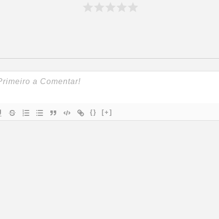
{}
[+]