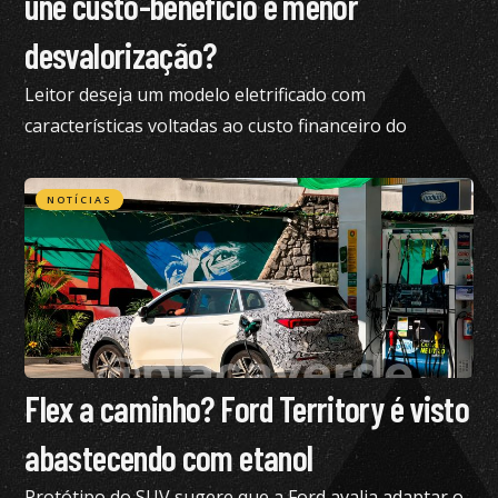
une custo-benefício e menor
desvalorização?
Leitor deseja um modelo eletrificado com
características voltadas ao custo financeiro do
produto e pediu nossa análise completa
NOTÍCIAS
Flex a caminho? Ford Territory é visto
abastecendo com etanol
Protótipo do SUV sugere que a Ford avalia adaptar o