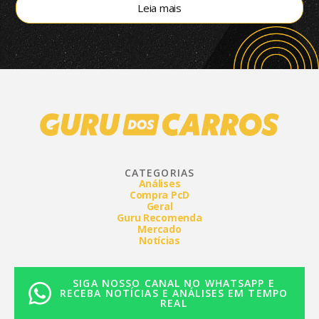
Leia mais
CATEGORIAS
Análises
Compra PcD
Geral
Guru Recomenda
Mercado
Notícias
SIGA NOSSO CANAL NO WHATSAPP E
RECEBA NOTÍCIAS E ANÁLISES EM TEMPO
REAL