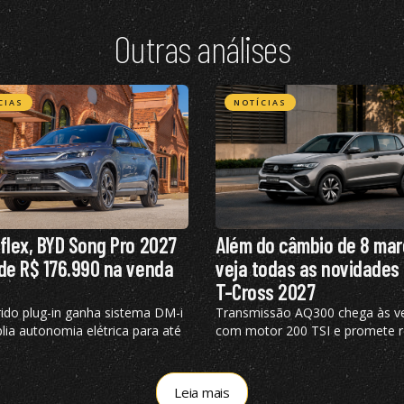
Outras análises
CIAS
NOTÍCIAS
flex, BYD Song Pro 2027
Além do câmbio de 8 mar
de R$ 176.990 na venda
veja todas as novidades
T-Cross 2027
rido plug-in ganha sistema DM-i
Transmissão AQ300 chega às v
lia autonomia elétrica para até
com motor 200 TSI e promete r
 recebe visual renovado
em até 7% o consumo urbano 
gasolina
Leia mais