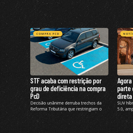
COMPRA PCD
NOTÍ
STF acaba com restrição por
Agora 
grau de deficiência na compra
parte 
PcD
direta
Decisão unânime derruba trechos da
SUV híb
Reforma Tributária que restringiam o
5.0, amp
benefício de IBS e CBS; confira todos os
72 km e
detalhes