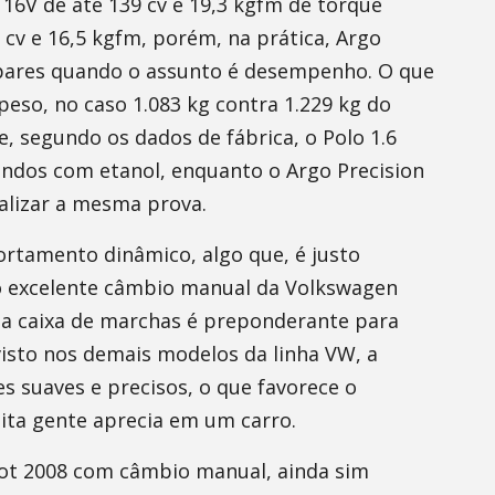
16V de até 139 cv e 19,3 kgfm de torque
 cv e 16,5 kgfm, porém, na prática, Argo
íspares quando o assunto é desempenho. O que
peso, no caso 1.083 kg contra 1.229 kg do
e, segundo os dados de fábrica, o Polo 1.6
undos com etanol, enquanto o Argo Precision
alizar a mesma prova.
rtamento dinâmico, algo que, é justo
 o excelente câmbio manual da Volkswagen
da caixa de marchas é preponderante para
visto nos demais modelos da linha VW, a
s suaves e precisos, o que favorece o
ta gente aprecia em um carro.
t 2008 com câmbio manual, ainda sim