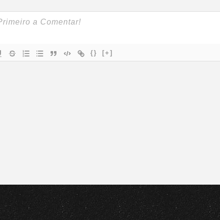
{}
[+]