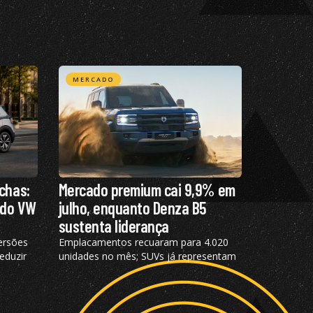
MERCADO
chas:
Mercado premium cai 9,9% em
 do VW
julho, enquanto Denza B5
sustenta liderança
ersões
Emplacamentos recuaram para 4.020
eduzir
unidades no mês; SUVs já representam
com
72,2% das vendas e modelos
eletrificados respondem por 55,4% do
segmento, aponta a Bright Consulting.