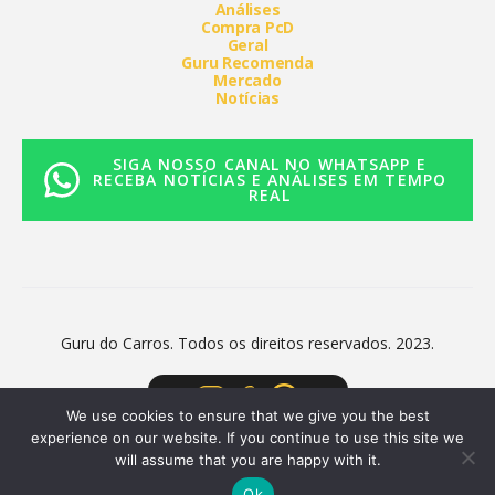
Análises
Compra PcD
Geral
Guru Recomenda
Mercado
Notícias
SIGA NOSSO CANAL NO WHATSAPP E
RECEBA NOTÍCIAS E ANÁLISES EM TEMPO
REAL
Guru do Carros. Todos os direitos reservados. 2023.
We use cookies to ensure that we give you the best
experience on our website. If you continue to use this site we
will assume that you are happy with it.
Ok