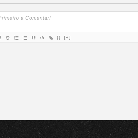
{}
[+]