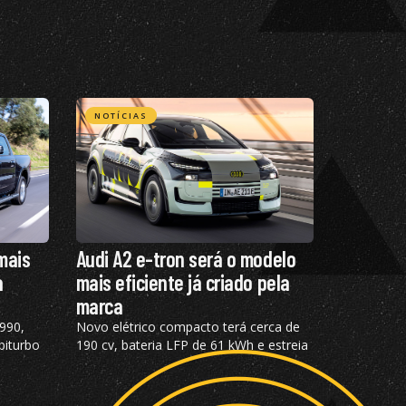
NOTÍCIAS
mais
Audi A2 e-tron será o modelo
a
mais eficiente já criado pela
marca
990,
Novo elétrico compacto terá cerca de
biturbo
190 cv, bateria LFP de 61 kWh e estreia
 km/h em
mundial prevista para o segundo
semestre de 2026