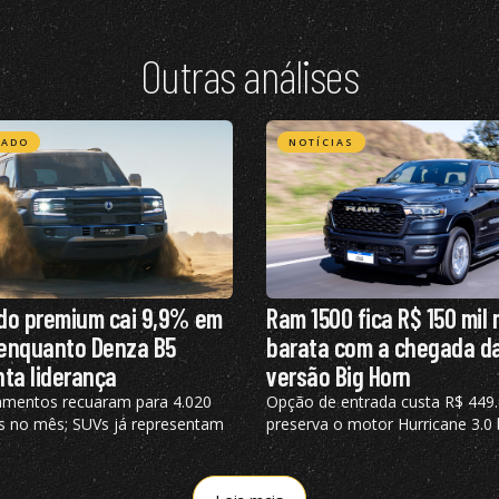
Outras análises
CADO
NOTÍCIAS
do premium cai 9,9% em
Ram 1500 fica R$ 150 mil 
 enquanto Denza B5
barata com a chegada d
ta liderança
versão Big Horn
mentos recuaram para 4.020
Opção de entrada custa R$ 449.
s no mês; SUVs já representam
preserva o motor Hurricane 3.0 
as vendas e modelos
de 426 cv e acelera de 0 a 100
icados respondem por 55,4% do
5,3 segundos
o, aponta a Bright Consulting.