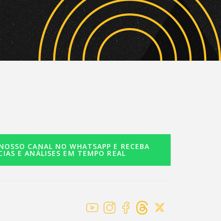
 NOSSO CANAL NO WHATSAPP E RECEBA
CIAS E ANÁLISES EM TEMPO REAL