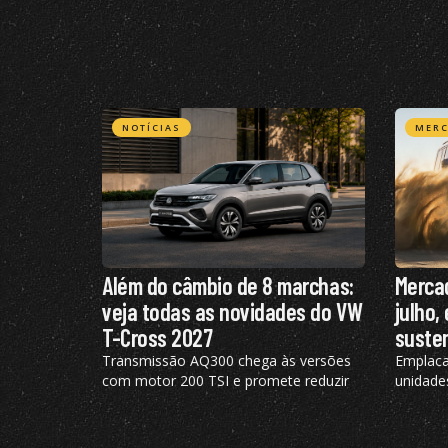
NOTÍCIAS
MER
Além do câmbio de 8 marchas:
Merca
veja todas as novidades do VW
julho,
T-Cross 2027
susten
Transmissão AQ300 chega às versões
Emplaca
com motor 200 TSI e promete reduzir
unidade
em até 7% o consumo urbano com
72,2% d
gasolina
eletrif
segment