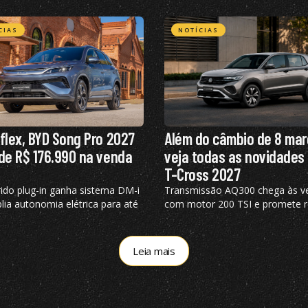
CIAS
NOTÍCIAS
flex, BYD Song Pro 2027
Além do câmbio de 8 mar
de R$ 176.990 na venda
veja todas as novidades
T-Cross 2027
rido plug-in ganha sistema DM-i
Transmissão AQ300 chega às v
lia autonomia elétrica para até
com motor 200 TSI e promete r
 recebe visual renovado
em até 7% o consumo urbano 
gasolina
Leia mais