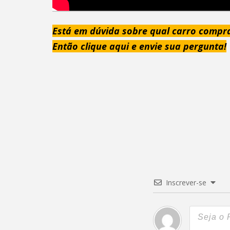
Está em dúvida sobre qual carro compr
Então clique aqui e envie sua pergunta!
Inscrever-se