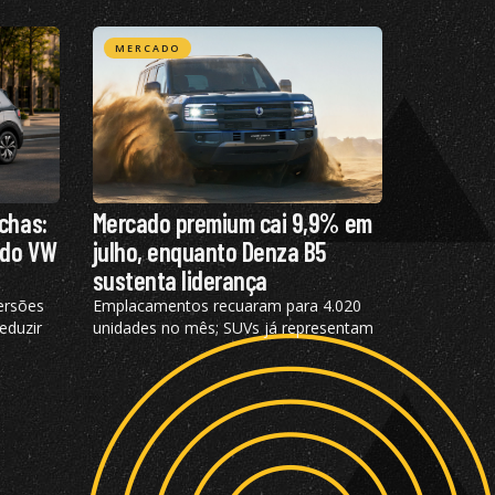
MERCADO
chas:
Mercado premium cai 9,9% em
 do VW
julho, enquanto Denza B5
sustenta liderança
ersões
Emplacamentos recuaram para 4.020
eduzir
unidades no mês; SUVs já representam
com
72,2% das vendas e modelos
eletrificados respondem por 55,4% do
segmento, aponta a Bright Consulting.