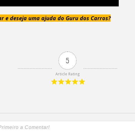
ar e deseja uma ajuda do Guru dos Carros?
5
Article Rating