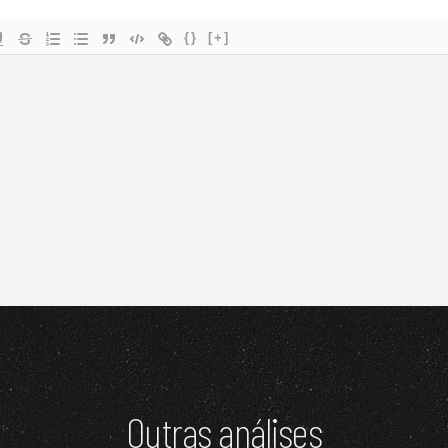
{}
[+]
Outras análises