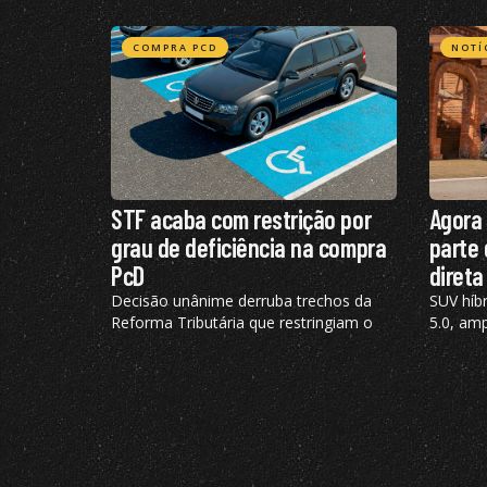
COMPRA PCD
NOTÍ
STF acaba com restrição por
Agora 
grau de deficiência na compra
parte 
PcD
direta
Decisão unânime derruba trechos da
SUV híb
Reforma Tributária que restringiam o
5.0, amp
benefício de IBS e CBS; confira todos os
72 km e
detalhes