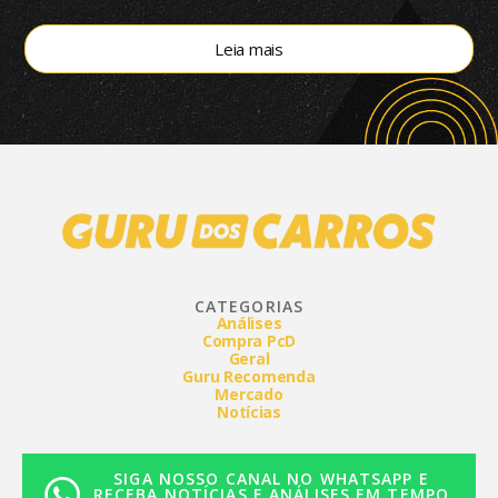
mercado brasileiro
Leia mais
CATEGORIAS
Análises
Compra PcD
Geral
Guru Recomenda
Mercado
Notícias
SIGA NOSSO CANAL NO WHATSAPP E
RECEBA NOTÍCIAS E ANÁLISES EM TEMPO