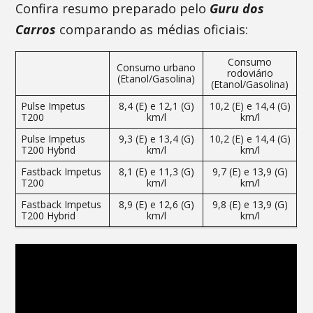
Confira resumo preparado pelo
Guru dos
Carros
comparando as médias oficiais:
Consumo
Consumo urbano
rodoviário
(Etanol/Gasolina)
(Etanol/Gasolina)
Pulse Impetus
8,4 (E) e 12,1 (G)
10,2 (E) e 14,4 (G)
T200
km/l
km/l
Pulse Impetus
9,3 (E) e 13,4 (G)
10,2 (E) e 14,4 (G)
T200 Hybrid
km/l
km/l
Fastback Impetus
8,1 (E) e 11,3 (G)
9,7 (E) e 13,9 (G)
T200
km/l
km/l
Fastback Impetus
8,9 (E) e 12,6 (G)
9,8 (E) e 13,9 (G)
T200 Hybrid
km/l
km/l