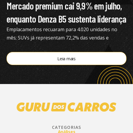
Mercado premium cai 9,9% em julho,
enquanto Denza B5 sustenta liderança
Emplacamentos recuaram para 4.020 unidades no
mês; SUVs já representam 72,2% das vendas e
modelos eletrificados respondem por 55,4% do
segmento, aponta a Bright Consulting.
Leia mais
CATEGORIAS
Análises