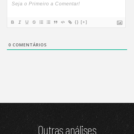
{}
[+]
0
COMENTÁRIOS
Outras análises