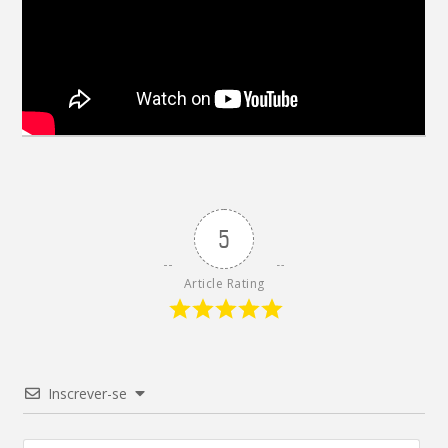
5
Article Rating
Inscrever-se