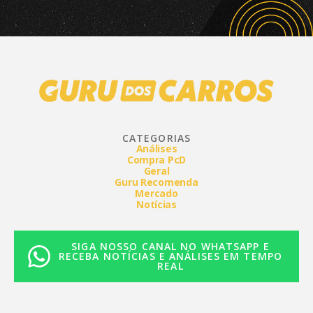
CATEGORIAS
Análises
Compra PcD
Geral
Guru Recomenda
Mercado
Notícias
SIGA NOSSO CANAL NO WHATSAPP E
RECEBA NOTÍCIAS E ANÁLISES EM TEMPO
REAL