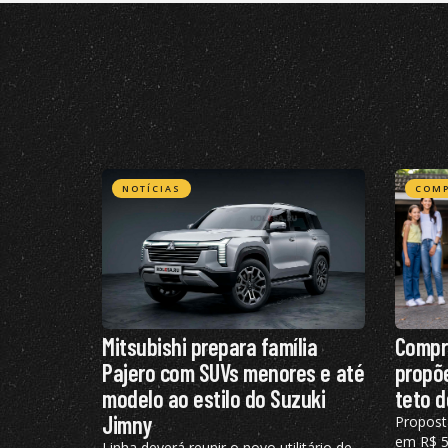
NOTÍCIAS
COMP
Mitsubishi prepara família
Compr
Pajero com SUVs menores e até
propõe
modelo ao estilo do Suzuki
teto d
Jimny
Propost
em R$ 50
Linha deverá reunir o novo utilitário de