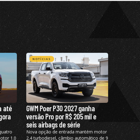
NOTÍCIAS
a até
GWM Poer P30 2027 ganha
agora
versão Pro por R$ 205 mil e
seis airbags de série
quatro
Nova opção de entrada mantém motor
otor 1.0
2.4 turbodiesel, câmbio automático de 9