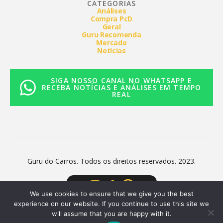
CATEGORIAS
Análises
Compra PcD
Geral
Guru Recomenda
Mercado
Notícias
SIGA NOSSO CANAL NO WHATSAPP E
RECEBA NOTÍCIAS E ANÁLISES EM TEMPO
REAL
Guru do Carros. Todos os direitos reservados. 2023.
We use cookies to ensure that we give you the best
experience on our website. If you continue to use this site we
will assume that you are happy with it.