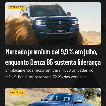
MERCADO
Mercado premium cai 9,9% em julho,
enquanto Denza B5 sustenta liderança
Emplacamentos recuaram para 4.020 unidades no
mês; SUVs já representam 72,2% das vendas e
modelos eletrificados respondem por 55,4% do
segmento, aponta a Bright Consulting.
NOTÍCIAS