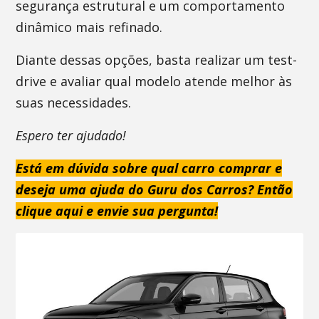
segurança estrutural e um comportamento
dinâmico mais refinado.
Diante dessas opções, basta realizar um test-
drive e avaliar qual modelo atende melhor às
suas necessidades.
Espero ter ajudado!
Está em dúvida sobre qual carro comprar e
deseja uma ajuda do Guru dos Carros? Então
clique aqui e envie sua pergunta!