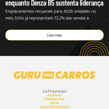
enquanto Denza B5 sustenta liderança
Emplacamentos recuaram para 4.020 unidades no
mês; SUVs já representam 72,2% das vendas e
modelos eletrificados respondem por 55,4% do
segmento, aponta a Bright Consulting.
Leia mais
CATEGORIAS
Análises
Compra PcD
Geral
Guru Recomenda