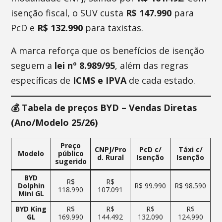
isenção fiscal, o SUV custa
R$ 147.990
para
PcD e
R$ 132.990
para taxistas.
A marca reforça que os benefícios de isenção
seguem a
lei nº 8.989/95
, além das regras
específicas de
ICMS e IPVA
de cada estado.
💰 Tabela de preços BYD – Vendas Diretas
(Ano/Modelo 25/26)
Preço
CNPJ/Pro
PcD c/
Táxi c/
Modelo
público
d. Rural
Isenção
Isenção
sugerido
BYD
R$
R$
Dolphin
R$ 99.990
R$ 98.590
118.990
107.091
Mini GL
BYD King
R$
R$
R$
R$
GL
169.990
144.492
132.090
124.990