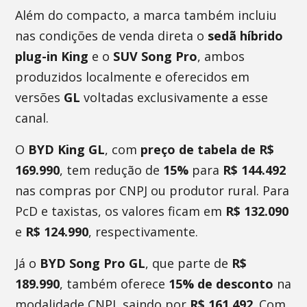
Além do compacto, a marca também incluiu
nas condições de venda direta o
sedã híbrido
plug-in King
e o
SUV Song Pro
, ambos
produzidos localmente e oferecidos em
versões
GL
voltadas exclusivamente a esse
canal.
O
BYD King GL
, com
preço de tabela de R$
169.990
, tem redução de
15%
para
R$ 144.492
nas compras por CNPJ ou produtor rural. Para
PcD e taxistas, os valores ficam em
R$ 132.090
e
R$ 124.990
, respectivamente.
Já o
BYD Song Pro GL
, que parte de
R$
189.990
, também oferece
15% de desconto
na
modalidade CNPJ, saindo por
R$ 161.492
. Com