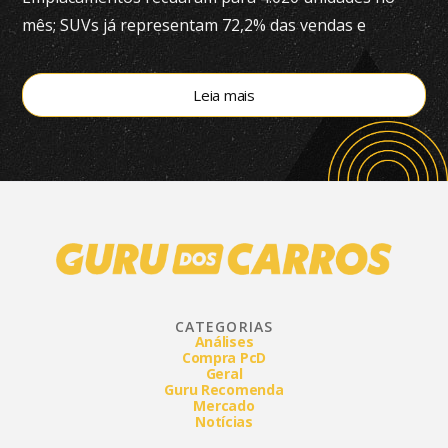
mês; SUVs já representam 72,2% das vendas e
modelos eletrificados respondem por 55,4% do
segmento, aponta a Bright Consulting.
Leia mais
CATEGORIAS
Análises
Compra PcD
Geral
Guru Recomenda
Mercado
Notícias