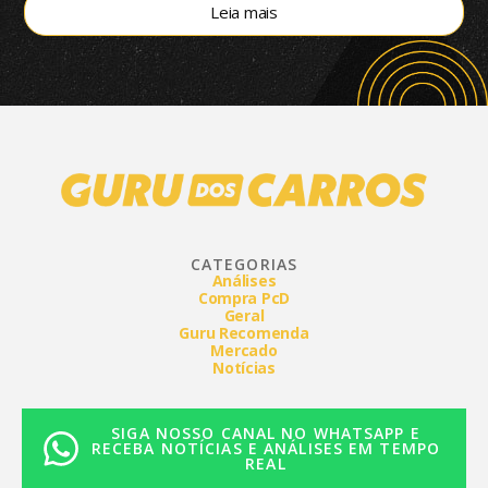
Leia mais
CATEGORIAS
Análises
Compra PcD
Geral
Guru Recomenda
Mercado
Notícias
SIGA NOSSO CANAL NO WHATSAPP E
RECEBA NOTÍCIAS E ANÁLISES EM TEMPO
REAL