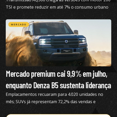
TSI e promete reduzir em até 7% o consumo urbano
com gasolina
MERCADO
Mercado premium cai 9,9% em julho,
enquanto Denza B5 sustenta liderança
Emplacamentos recuaram para 4.020 unidades no
mês; SUVs já representam 72,2% das vendas e
modelos eletrificados respondem por 55,4% do
segmento, aponta a Bright Consulting.