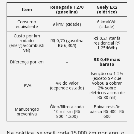
Renegade T270
Geely EX2
Item
(gasolina)
(elétrico)
Consumo
6 km/kWh
9 km/l (cidade)
equivalente
(cidade)
Custo por km
R$ 0,21 (tarifa
rodado
R$ 0,70 (gasolina
residencial R$
(energia/combustí
R$ 6,30/l)
1,25/kWh)
vel)
R$ 0,49 mais
Diferença por km
–
barato
Isenção ou 1-2%
(exceto SP que
4% do valor
voltou a cobrar
IPVA
(depende estado)
2% sobre
elétricos acima de
R$ 80 mil)
Óleo/filtro a cada
Baixa: revisão
Manutenção
10 mil km (R$
básica R$ 400–R$
preventiva
800–1.200)
600
Na prática, se você roda 15.000 km por ano, o