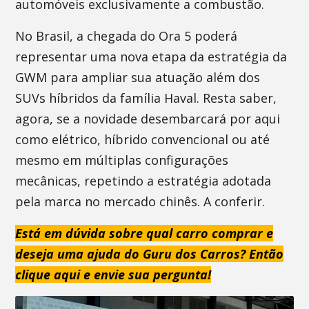
automóveis exclusivamente a combustão.
No Brasil, a chegada do Ora 5 poderá
representar uma nova etapa da estratégia da
GWM para ampliar sua atuação além dos
SUVs híbridos da família Haval. Resta saber,
agora, se a novidade desembarcará por aqui
como elétrico, híbrido convencional ou até
mesmo em múltiplas configurações
mecânicas, repetindo a estratégia adotada
pela marca no mercado chinês. A conferir.
Está em dúvida sobre qual carro comprar e
deseja uma ajuda do Guru dos Carros? Então
clique aqui e envie sua pergunta!