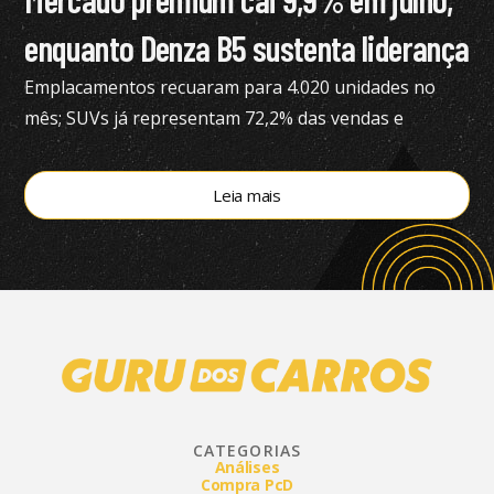
enquanto Denza B5 sustenta liderança
Emplacamentos recuaram para 4.020 unidades no
mês; SUVs já representam 72,2% das vendas e
modelos eletrificados respondem por 55,4% do
segmento, aponta a Bright Consulting.
Leia mais
CATEGORIAS
Análises
Compra PcD