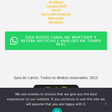
Análises
Compra PcD
Geral
Guru Recomenda
Mercado
Notícias
SIGA NOSSO CANAL NO WHATSAPP E
RECEBA NOTÍCIAS E ANÁLISES EM TEMPO
REAL
Guru do Carros. Todos os direitos reservados. 2023.
We use cookies to ensure that we give you the best
experience on our website. If you continue to use this site we
will assume that you are happy with it.
Ok