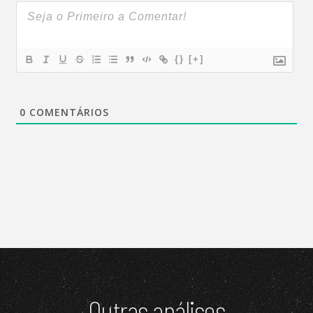
{}
[+]
0
COMENTÁRIOS
Outras análises