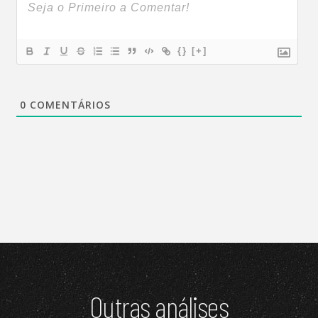
{}
[+]
0
COMENTÁRIOS
Outras análises