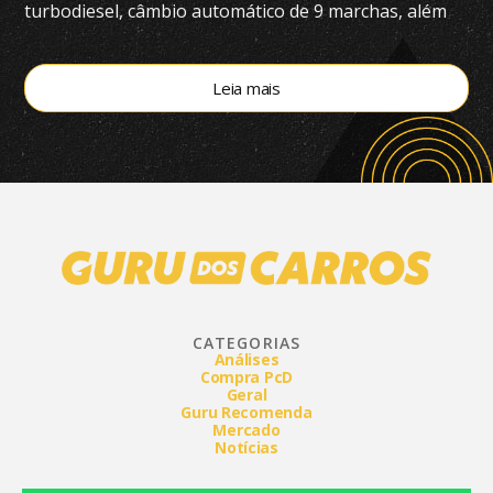
turbodiesel, câmbio automático de 9 marchas, além
de tração 4×4
Leia mais
CATEGORIAS
Análises
Compra PcD
Geral
Guru Recomenda
Mercado
Notícias