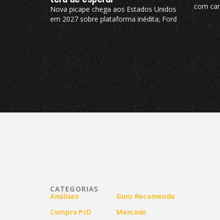
com cara
Nova picape chega aos Estados Unidos
finance
em 2027 sobre plataforma inédita; Ford
análise
diz ao que modelo não está nos planos
para o Brasil no momento
CATEGORIAS
Análises
Guru Recomenda
Compra PcD
Mercado