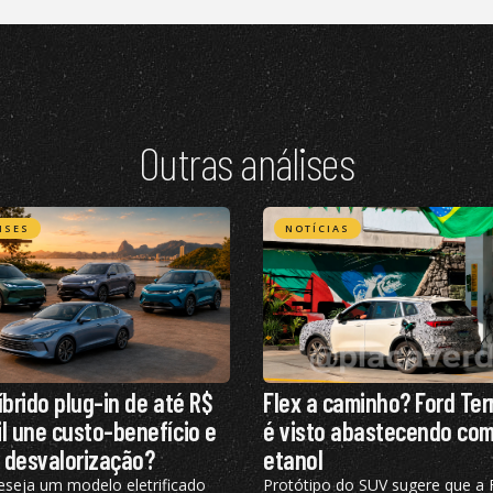
Outras análises
ISES
NOTÍCIAS
íbrido plug-in de até R$
Flex a caminho? Ford Terr
l une custo-benefício e
é visto abastecendo co
 desvalorização?
etanol
eseja um modelo eletrificado
Protótipo do SUV sugere que a 