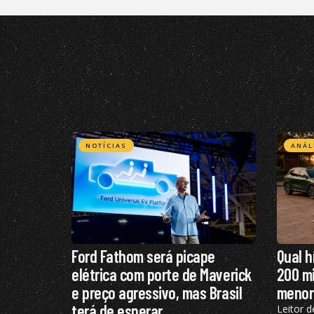
NOTÍCIAS
ANÁL
Ford Fathom será picape
Qual h
elétrica com porte de Maverick
200 mi
e preço agressivo, mas Brasil
menor
terá de esperar
Leitor d