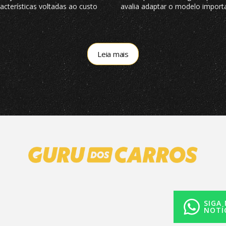
cterísticas voltadas ao custo
avalia adaptar o modelo import
iro do produto e pediu nossa
China às particularidades do m
 completa
brasileiro
Leia mais
SIGA
NOTÍ