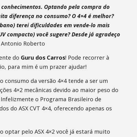
us conhecimentos. Optando pela compra do
ita diferença no consumo? O 4×4 é melhor?
bano) terei dificuldades em vende-lo mais
SUV compacto) você sugere? Desde já agradeço
 Antonio Roberto
mente do
Guru dos Carros
! Pode recorrer à
io, para mim é um prazer ajudar!
o o consumo da versão 4×4 tende a ser um
ações 4×2 mecânicas devido ao maior peso do
 Infelizmente o Programa Brasileiro de
ados do ASX CVT 4×4, oferecendo apenas os
o optar pelo ASX 4×2 você já estará muito