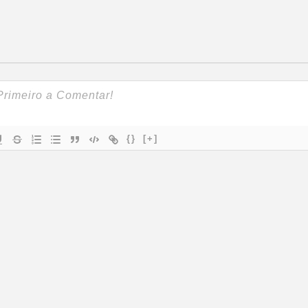
{}
[+]