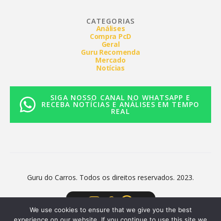
CATEGORIAS
Análises
Compra PcD
Geral
Guru Recomenda
Mercado
Notícias
SIGA NOSSO CANAL NO WHATSAPP E
RECEBA NOTÍCIAS E ANÁLISES EM TEMPO
REAL
Guru do Carros. Todos os direitos reservados. 2023.
We use cookies to ensure that we give you the best
experience on our website. If you continue to use this site we