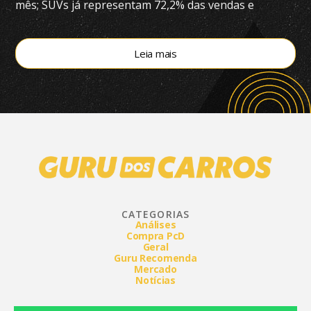
mês; SUVs já representam 72,2% das vendas e
modelos eletrificados respondem por 55,4% do
segmento, aponta a Bright Consulting.
Leia mais
CATEGORIAS
Análises
Compra PcD
Geral
Guru Recomenda
Mercado
Notícias