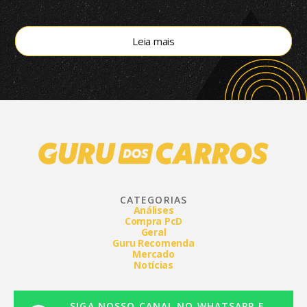
de tração 4×4
Leia mais
CATEGORIAS
Análises
Compra PcD
Geral
Guru Recomenda
Mercado
Notícias
SIGA NOSSO CANAL NO WHATSAPP E