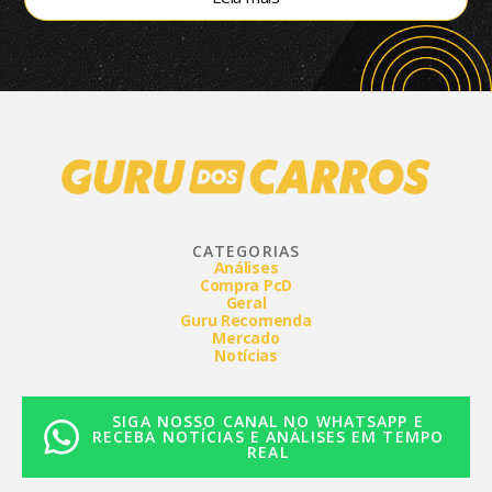
CATEGORIAS
Análises
Compra PcD
Geral
Guru Recomenda
Mercado
Notícias
SIGA NOSSO CANAL NO WHATSAPP E
RECEBA NOTÍCIAS E ANÁLISES EM TEMPO
REAL