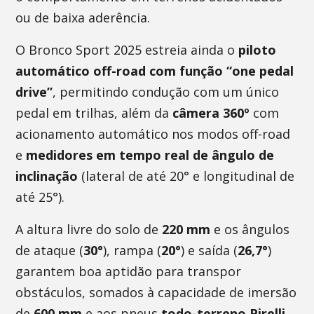
ou de baixa aderência.
O Bronco Sport 2025 estreia ainda o
piloto
automático off-road com função “one pedal
drive”
, permitindo condução com um único
pedal em trilhas, além da
câmera 360º
com
acionamento automático nos modos off-road
e
medidores em tempo real de ângulo de
inclinação
(lateral de até 20° e longitudinal de
até 25°).
A altura livre do solo de
220 mm
e os ângulos
de ataque (
30°
), rampa (
20°
) e saída (
26,7°
)
garantem boa aptidão para transpor
obstáculos, somados à capacidade de imersão
de
600 mm
e aos pneus
todo-terreno Pirelli