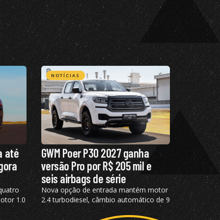
NOTÍCIAS
a até
GWM Poer P30 2027 ganha
agora
versão Pro por R$ 205 mil e
seis airbags de série
quatro
Nova opção de entrada mantém motor
otor 1.0
2.4 turbodiesel, câmbio automático de 9
pla
marchas, além de tração 4×4