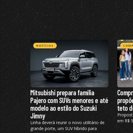
NOTÍCIAS
COMP
Mitsubishi prepara família
Compr
Pajero com SUVs menores e até
propõe
modelo ao estilo do Suzuki
teto d
Jimny
Propost
em R$ 50
Linha deverá reunir o novo utilitário de
veículos
grande porte, um SUV híbrido para
fixado 