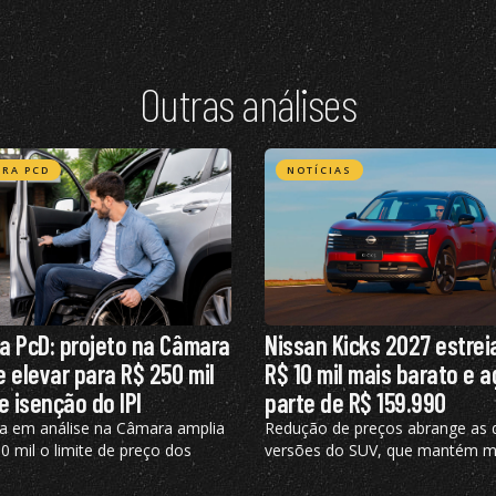
Outras análises
RA PCD
NOTÍCIAS
a PcD: projeto na Câmara
Nissan Kicks 2027 estrei
 elevar para R$ 250 mil
R$ 10 mil mais barato e 
e isenção do IPI
parte de R$ 159.990
a em análise na Câmara amplia
Redução de preços abrange as 
 mil o limite de preço dos
versões do SUV, que mantém m
 elegíveis ao benefício, hoje
turbo de 125 cv e câmbio de du
em R$ 200 mil
embreagem