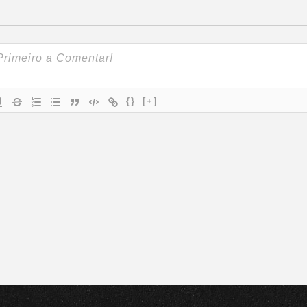
{}
[+]