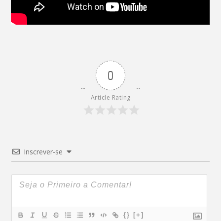
0
Article Rating
Inscrever-se
{}
[+]