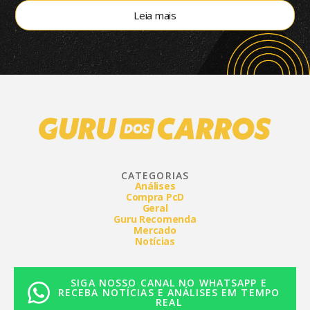
Leia mais
CATEGORIAS
Análises
Compra PcD
Geral
Guru Recomenda
Mercado
Notícias
SIGA NOSSO CANAL NO WHATSAPP E
RECEBA NOTÍCIAS E ANÁLISES EM TEMPO
REAL