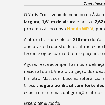
Toyota Yaris 
O Yaris Cross vendido vendido na Ásia
largura
,
1,61 m de altura
e possui
2,62
próximas às do novo
Honda WR-V
, por
A altura livre do solo de
210 mm
do Yari
apelo visual robusto do utilitário espo
tecem elogios para o bom espaço inter
Agora, resta acompanharmos a definição
nacional do SUV e a divulgação dos da
Inmetro. Mas, com base na referência i
Cross
chegará ao Brasil com forte des
especialmente na configuração híbrida.
Espero ter ajudado!