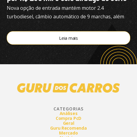
Nova opção de entrada mantém motor 2.4
turbodiesel, câmbio automático de 9 marchas, além
de tração 4×4
Leia mais
CATEGORIAS
Análises
Compra PcD
Geral
Guru Recomenda
Mercado