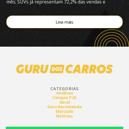
mês; SUVs já representam 72,2% das vendas e
modelos eletrificados respondem por 55,4% do
segmento, aponta a Bright Consulting.
Leia mais
CATEGORIAS
Análises
Compra PcD
Geral
Guru Recomenda
Mercado
Notícias