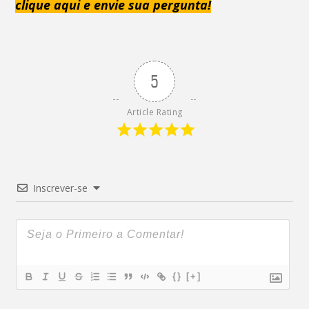
clique aqui e envie sua pergunta!
5
Article Rating
Inscrever-se
{}
[+]