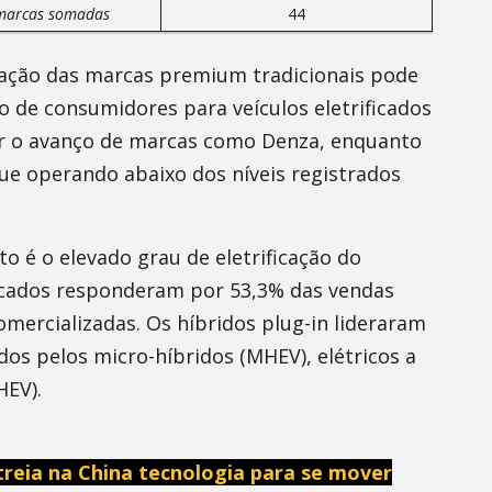
marcas somadas
44
ração das marcas premium tradicionais pode
o de consumidores para veículos eletrificados
car o avanço de marcas como Denza, enquanto
 operando abaixo dos níveis registrados
o é o elevado grau de eletrificação do
icados responderam por 53,3% das vendas
mercializadas. Os híbridos plug-in lideraram
idos pelos micro-híbridos (MHEV), elétricos a
HEV).
streia na China tecnologia para se mover