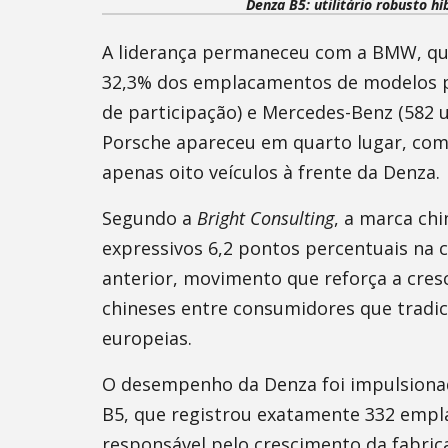
Denza B5: utilitário robusto h
A liderança permaneceu com a BMW, qu
32,3% dos emplacamentos de modelos p
de participação) e Mercedes-Benz (582 
Porsche apareceu em quarto lugar, com
apenas oito veículos à frente da Denza.
Segundo a
Bright Consulting
, a marca ch
expressivos 6,2 pontos percentuais n
anterior, movimento que reforça a cresc
chineses entre consumidores que trad
europeias.
O desempenho da Denza foi impulsionad
B5, que registrou exatamente 332 empl
responsável pelo crescimento da fabri