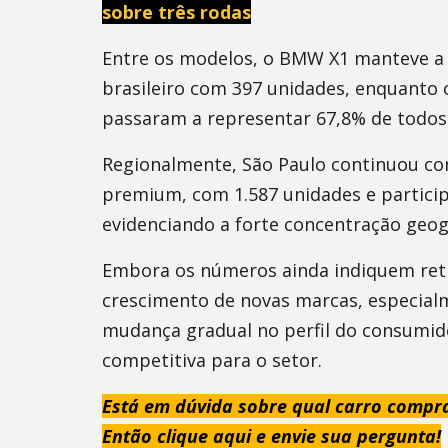
sobre três rodas
Entre os modelos, o BMW X1 manteve a
brasileiro com 397 unidades, enquanto
passaram a representar 67,8% de todo
Regionalmente, São Paulo continuou co
premium, com 1.587 unidades e partici
evidenciando a forte concentração geogr
Embora os números ainda indiquem retr
crescimento de novas marcas, especialm
mudança gradual no perfil do consumid
competitiva para o setor.
Está em dúvida sobre qual carro compr
Então clique aqui e envie sua pergunta!