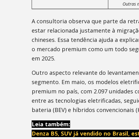
Outras 
A consultoria observa que parte da ret
estar relacionada justamente à migraçã
chineses. Essa tendência ajuda a expli
o mercado premium como um todo segue
em 2025.
Outro aspecto relevante do levantament
segmento. Em maio, os modelos eletrif
premium no país, com 2.097 unidades co
entre as tecnologias eletrificadas, segu
bateria (BEV) e híbridos convencionais (
Leia também:
Denza B5, SUV já vendido no Brasil, e