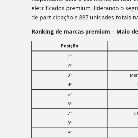
eletrificados premium, liderando o seg
de participação e 887 unidades totais na
Ranking de marcas premium – Maio de
Posição
1º
2º
3º
Mer
4º
5º
6º
7º
L
8º
9º