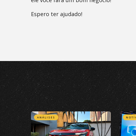
ele você fará um bom negócio!
Espero ter ajudado!
Os comentários estão desativados.
ANÁLISES
NOTÍ