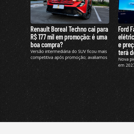
Renault Boreal Techno cai para
Ford F
R$ 177 mil em promoção: é uma
elétri
boa compra?
e preç
terá d
Versão intermediária do SUV ficou mais
competitiva após promoção; avaliamos
Nova pi
consumo, desempenho, conforto e
em 2027
mais
diz ao 
para o 