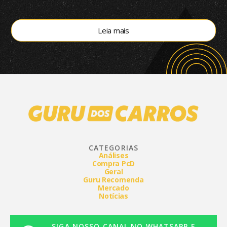
mercado brasileiro
Leia mais
CATEGORIAS
Análises
Compra PcD
Geral
Guru Recomenda
Mercado
Notícias
SIGA NOSSO CANAL NO WHATSAPP E