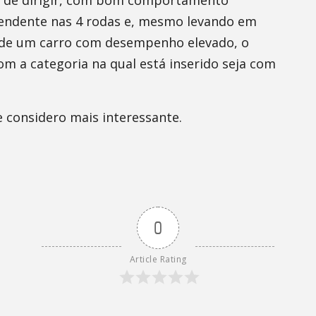
el de dirigir, com bom comportamento
endente nas 4 rodas e, mesmo levando em
 de um carro com desempenho elevado, o
om a categoria na qual está inserido seja com
ue considero mais interessante.
0
Article Rating