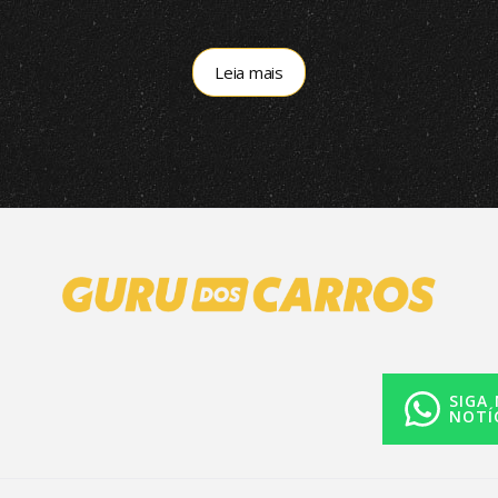
em R$ 200 mil
embreagem
Leia mais
SIGA
NOTÍ