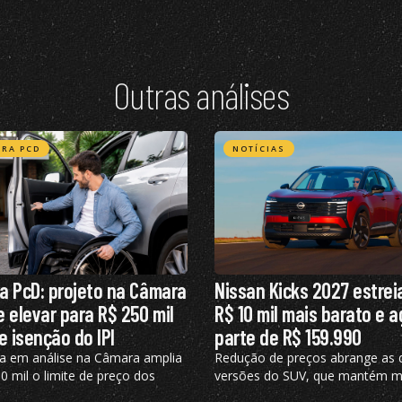
Outras análises
RA PCD
NOTÍCIAS
a PcD: projeto na Câmara
Nissan Kicks 2027 estrei
 elevar para R$ 250 mil
R$ 10 mil mais barato e 
e isenção do IPI
parte de R$ 159.990
a em análise na Câmara amplia
Redução de preços abrange as 
 mil o limite de preço dos
versões do SUV, que mantém m
 elegíveis ao benefício, hoje
turbo de 125 cv e câmbio de du