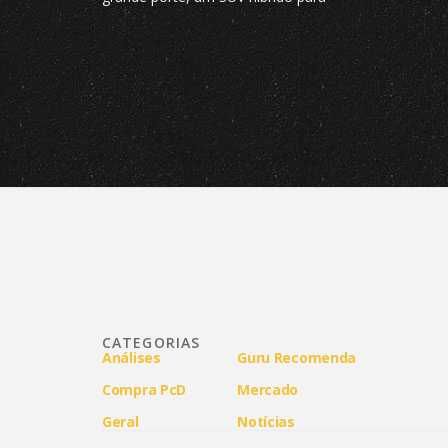
fixado 
rivalizar e modelo pequeno semelhante
ao Suzuki Jimny
CATEGORIAS
Análises
Guru Recomenda
Compra PcD
Mercado
Geral
Notícias