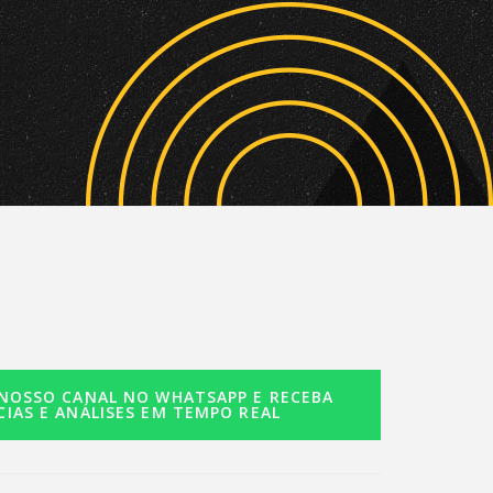
 NOSSO CANAL NO WHATSAPP E RECEBA
CIAS E ANÁLISES EM TEMPO REAL