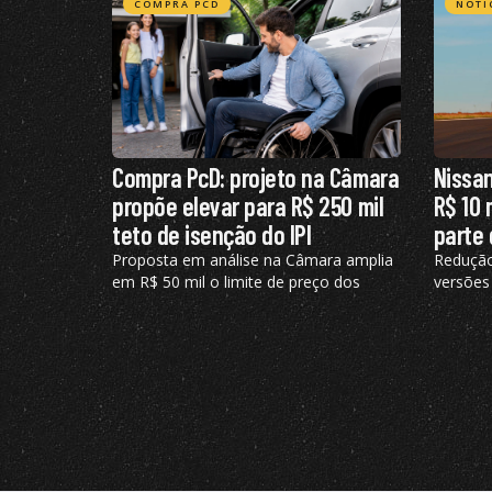
COMPRA PCD
NOTÍ
Compra PcD: projeto na Câmara
Nissan
propõe elevar para R$ 250 mil
R$ 10 
teto de isenção do IPI
parte 
Proposta em análise na Câmara amplia
Redução
em R$ 50 mil o limite de preço dos
versões
veículos elegíveis ao benefício, hoje
turbo d
fixado em R$ 200 mil
embrea