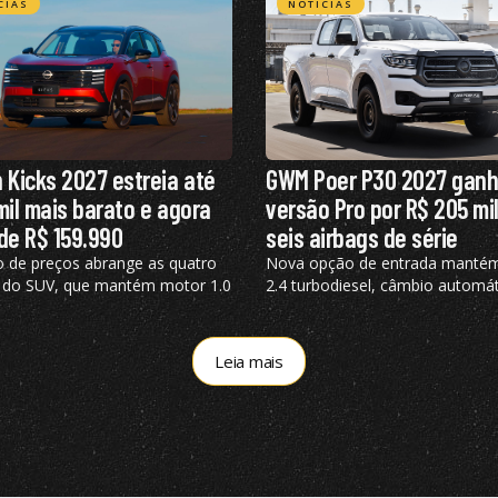
CIAS
NOTÍCIAS
 Kicks 2027 estreia até
GWM Poer P30 2027 gan
mil mais barato e agora
versão Pro por R$ 205 mil
de R$ 159.990
seis airbags de série
 de preços abrange as quatro
Nova opção de entrada manté
 do SUV, que mantém motor 1.0
2.4 turbodiesel, câmbio automát
e 125 cv e câmbio de dupla
marchas, além de tração 4×4
gem
Leia mais