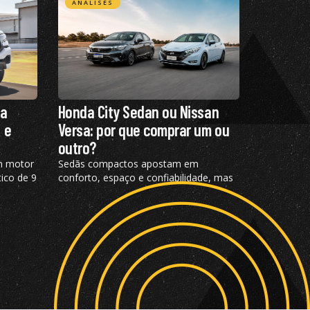
ANÁLISES
ha
Honda City Sedan ou Nissan
 e
Versa: por que comprar um ou
outro?
m motor
Sedãs compactos apostam em
ico de 9
conforto, espaço e confiabilidade, mas
apresentam diferenças importantes;
confira análise