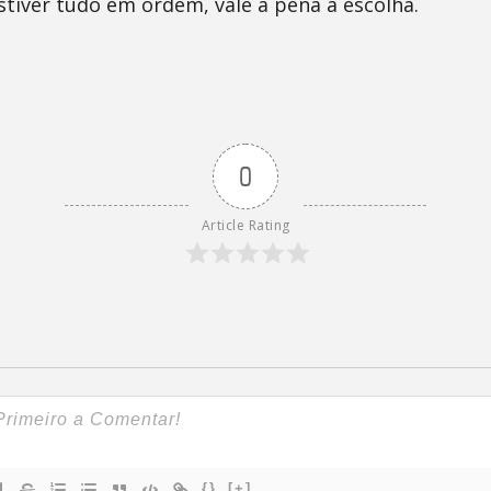
stiver tudo em ordem, vale a pena a escolha.
0
Article Rating
{}
[+]