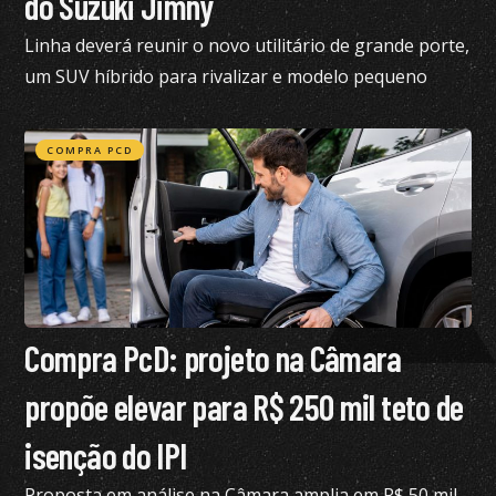
do Suzuki Jimny
Linha deverá reunir o novo utilitário de grande porte,
um SUV híbrido para rivalizar e modelo pequeno
semelhante ao Suzuki Jimny
COMPRA PCD
Compra PcD: projeto na Câmara
propõe elevar para R$ 250 mil teto de
isenção do IPI
Proposta em análise na Câmara amplia em R$ 50 mil