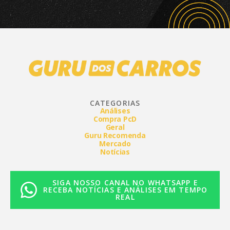
CATEGORIAS
Análises
Compra PcD
Geral
Guru Recomenda
Mercado
Notícias
SIGA NOSSO CANAL NO WHATSAPP E
RECEBA NOTÍCIAS E ANÁLISES EM TEMPO
REAL