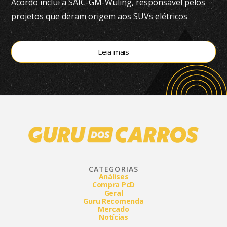
Acordo inclui a SAIC-GM-Wuling, responsável pelos
projetos que deram origem aos SUVs elétricos
vendidos atualmente no Brasil
Leia mais
CATEGORIAS
Análises
Compra PcD
Geral
Guru Recomenda
Mercado
Notícias