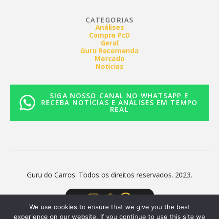
CATEGORIAS
Análises
Compra PcD
Geral
Guru Recomenda
Mercado
Notícias
SIGA NOSSO CANAL NO WHATSAPP E
RECEBA NOTÍCIAS E ANÁLISES EM TEMPO
REAL
Guru do Carros. Todos os direitos reservados. 2023.
We use cookies to ensure that we give you the best
experience on our website. If you continue to use this site we