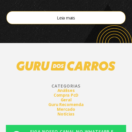
modelos eletrificados respondem por 55,4% do
segmento, aponta a Bright Consulting.
Leia mais
CATEGORIAS
Análises
Compra PcD
Geral
Guru Recomenda
Mercado
Notícias
SIGA NOSSO CANAL NO WHATSAPP E