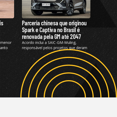
is
Parceria chinesa que originou
Spark e Captiva no Brasil é
renovada pela GM até 2047
, menor
Acordo inclui a SAIC-GM-Wuling,
uanto
responsável pelos projetos que deram
origem aos SUVs elétricos vendidos
atualmente no Brasil