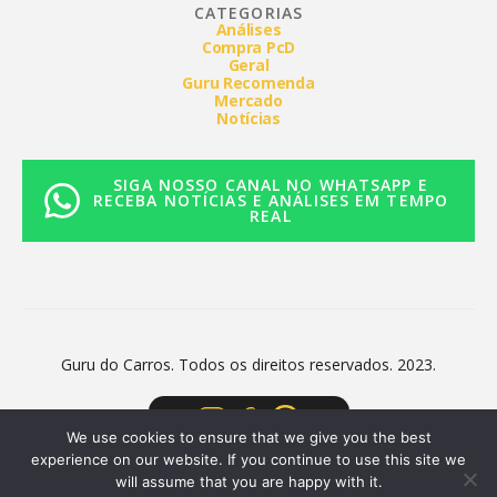
CATEGORIAS
Análises
Compra PcD
Geral
Guru Recomenda
Mercado
Notícias
SIGA NOSSO CANAL NO WHATSAPP E
RECEBA NOTÍCIAS E ANÁLISES EM TEMPO
REAL
Guru do Carros. Todos os direitos reservados. 2023.
We use cookies to ensure that we give you the best
experience on our website. If you continue to use this site we
will assume that you are happy with it.