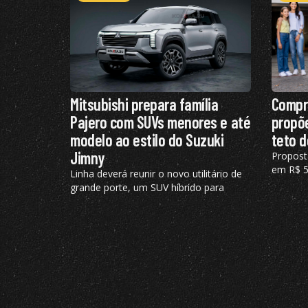
Mitsubishi prepara família
Compr
Pajero com SUVs menores e até
propõe
modelo ao estilo do Suzuki
teto d
Jimny
Propost
em R$ 50
Linha deverá reunir o novo utilitário de
veículos
grande porte, um SUV híbrido para
fixado 
rivalizar e modelo pequeno semelhante
ao Suzuki Jimny