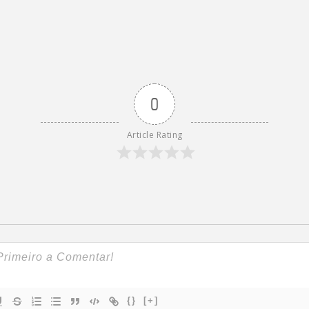
0
Article Rating
{}
[+]