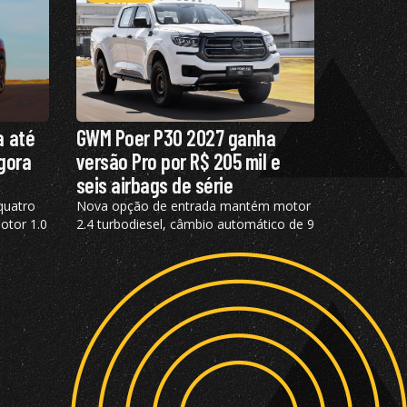
a até
GWM Poer P30 2027 ganha
agora
versão Pro por R$ 205 mil e
seis airbags de série
quatro
Nova opção de entrada mantém motor
otor 1.0
2.4 turbodiesel, câmbio automático de 9
pla
marchas, além de tração 4×4