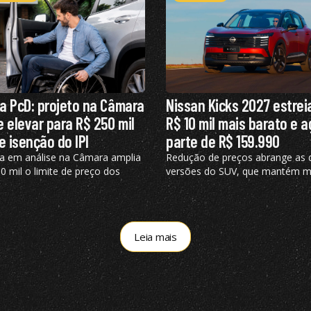
a PcD: projeto na Câmara
Nissan Kicks 2027 estrei
 elevar para R$ 250 mil
R$ 10 mil mais barato e 
e isenção do IPI
parte de R$ 159.990
a em análise na Câmara amplia
Redução de preços abrange as 
 mil o limite de preço dos
versões do SUV, que mantém m
 elegíveis ao benefício, hoje
turbo de 125 cv e câmbio de du
em R$ 200 mil
embreagem
Leia mais