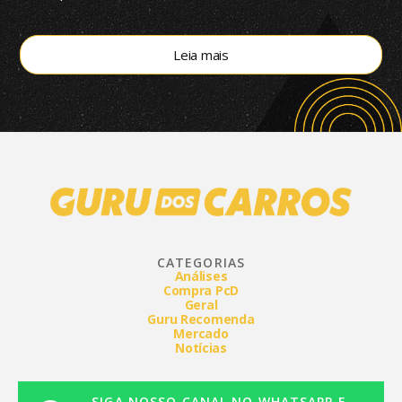
de dupla embreagem
Leia mais
CATEGORIAS
Análises
Compra PcD
Geral
Guru Recomenda
Mercado
Notícias
SIGA NOSSO CANAL NO WHATSAPP E