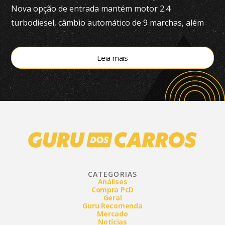
Nova opção de entrada mantém motor 2.4
turbodiesel, câmbio automático de 9 marchas, além
de tração 4×4
Leia mais
CATEGORIAS
Análises
Compra PcD
Geral
Guru Recomenda
Mercado
Notícias